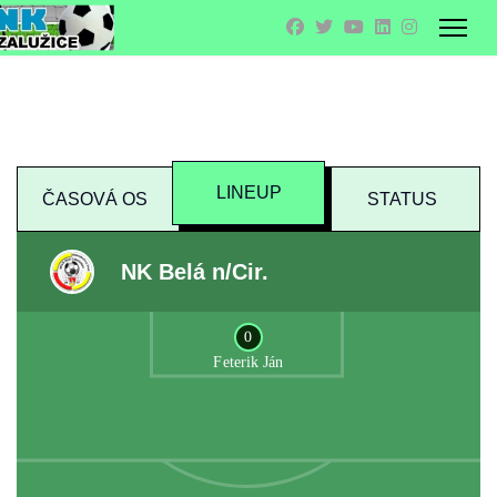
LINEUP
ČASOVÁ OS
STATUS
NK Belá n/Cir.
0
Feterik Ján