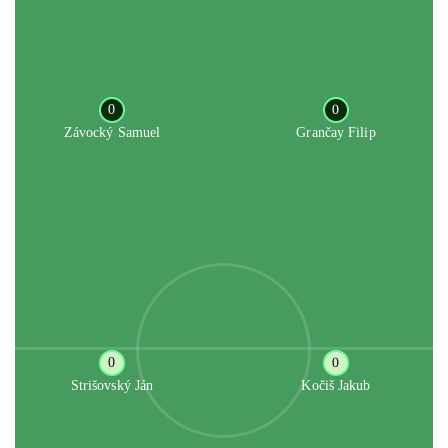
0
0
Závocký Samuel
Grančay Filip
0
0
Strišovský Ján
Kočiš Jakub