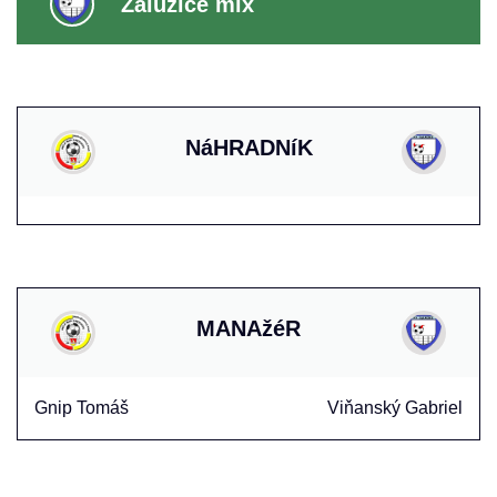
Zalužice mix
NáHRADNíK
MANAžéR
Gnip Tomáš
Viňanský Gabriel