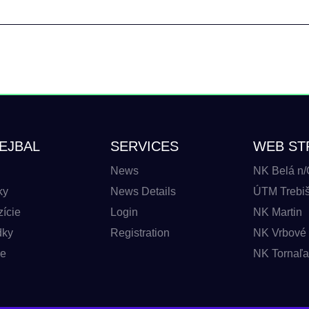
EJBAL
SERVICES
WEB ST
News
NK Belá n/
ky
News Details
ÚTM Trebišo
ície
Login
NK Martin
dky
Registration
NK Vrbové 
be
NK Tornaľa