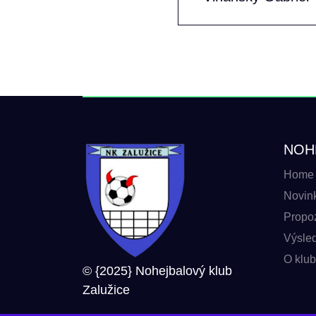
NOH
Home
Novin
Propoz
Výsle
O klu
© {2025} Nohejbalový klub
Zalužice