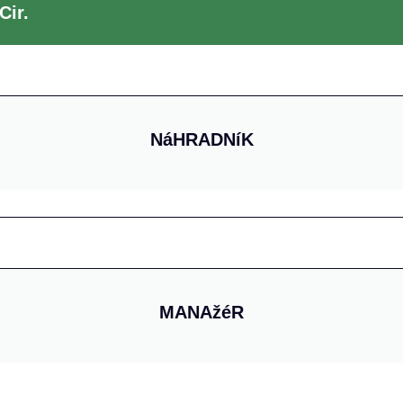
Cir.
NáHRADNíK
MANAžéR