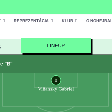
Ž
REPREZENTÁCIA
KLUB
O NOHEJBA
LINEUP
S
e "B"
0
Viňanský Gabriel