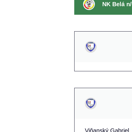
NK Belá n/
Viňanský Gabriel