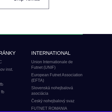
RÁNKY
INTERNATIONAL
C
Union Internationale de
Futnet (UNIF)
v inst.
European Futnet Association
(EFTA)
fb
Slovenská nohejbalová
 fb
asociácia
Český nohejbalový svaz
FUTNET ROMANIA