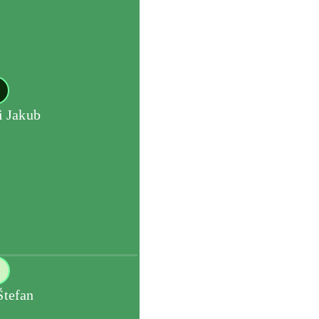
 Jakub
Štefan