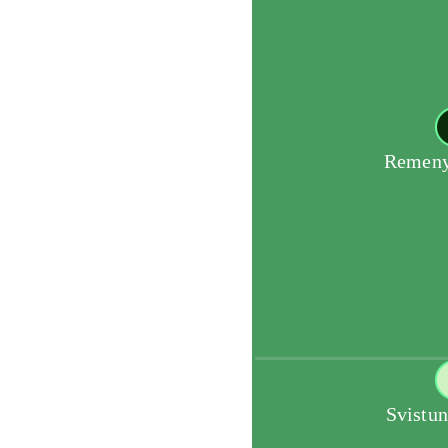
Remeny
Svistun