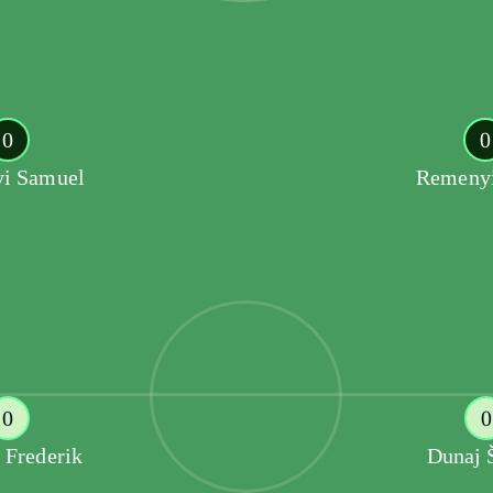
0
0
i Samuel
Remenyi
0
0
 Frederik
Dunaj 