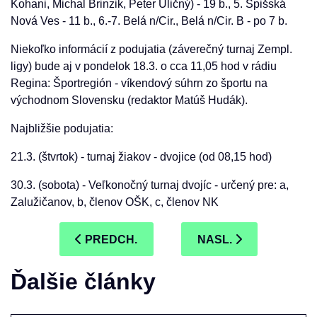
Kohani, Michal Brinzik, Peter Uličný) - 19 b., 5. Spišská
Nová Ves - 11 b., 6.-7. Belá n/Cir., Belá n/Cir. B - po 7 b.
Niekoľko informácií z podujatia (záverečný turnaj Zempl.
ligy) bude aj v pondelok 18.3. o cca 11,05 hod v rádiu
Regina: Športregión - víkendový súhrn zo športu na
východnom Slovensku (redaktor Matúš Hudák).
Najbližšie podujatia:
21.3. (štvrtok) - turnaj žiakov - dvojice (od 08,15 hod)
30.3. (sobota) - Veľkonočný turnaj dvojíc - určený pre: a,
Zalužičanov, b, členov OŠK, c, členov NK
PREDCHÁDZAJÚCI ČLÁNOK: VÝSLEDKY ZL
NASLEDUJÚCI ČLÁNO
PREDCH.
NASL.
Ďalšie články