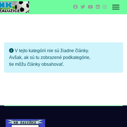
Zobrazené polož
Info
V tejto kategórii nie sú žiadne články.
Avšak, ak sú tu zobrazené podkategórie,
tie môžu články obsahovať.