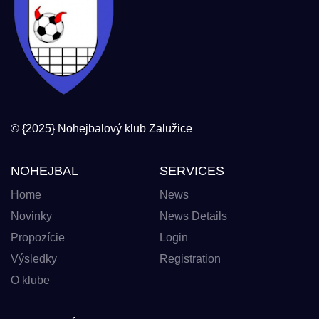
© {2025} Nohejbalový klub Zalužice
NOHEJBAL
SERVICES
Home
News
Novinky
News Details
Propozície
Login
Výsledky
Registration
O klube