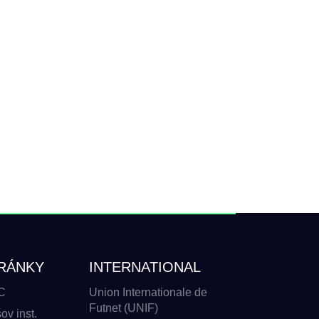
RÁNKY
INTERNATIONAL
C
Union Internationale de
Futnet (UNIF)
v inst.