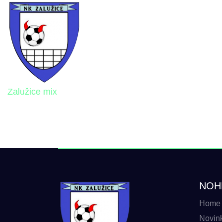
Zalužice mix
NOH
Home
Novin