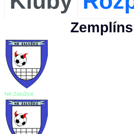
Kluby
Rozp
Zemplíns
NK Zalužice