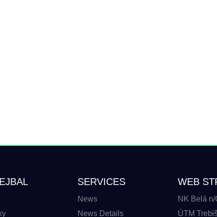
EJBAL
SERVICES
WEB ST
News
NK Belá n/
ky
News Details
ÚTM Trebišo