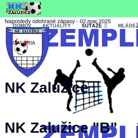
Naposledy odohrané zápasy - 02 mar 2025
DOMOV
AKTUALITY
SÚŤAŽE
MLÁDE
GALÉRIA
NK Zalužice
NK Zalužice "B"