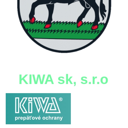
KIWA sk, s.r.o