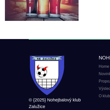
NOH
Home
Novin
Propoz
Výsle
O klu
© {2025} Nohejbalový klub
Zalužice