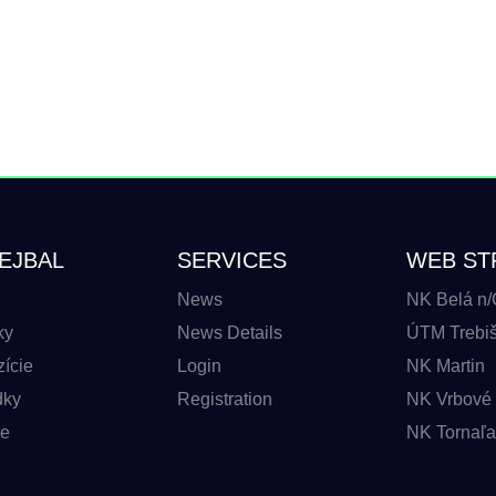
EJBAL
SERVICES
WEB ST
News
NK Belá n/
ky
News Details
ÚTM Trebišo
ície
Login
NK Martin
dky
Registration
NK Vrbové 
be
NK Tornaľa