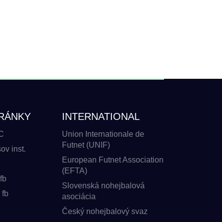
RÁNKY
INTERNATIONAL
C
Union Internationale de
Futnet (UNIF)
v inst.
European Futnet Association
(EFTA)
fb
Slovenská nohejbalová
 fb
asociácia
Český nohejbalový svaz