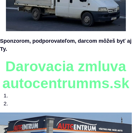
Sponzorom, podporovateľom, darcom môžeš byť aj
Ty.
Darovacia zmluva
autocentrumms.sk