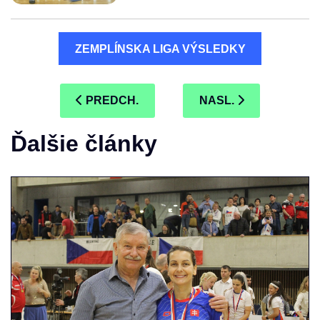
ZEMPLÍNSKA LIGA VÝSLEDKY
PREDCHÁDZAJÚCI ČLÁNOK: MAJSTROVSTV
NASLEDUJÚCI ČLÁN
PREDCH.
NASL.
Ďalšie články