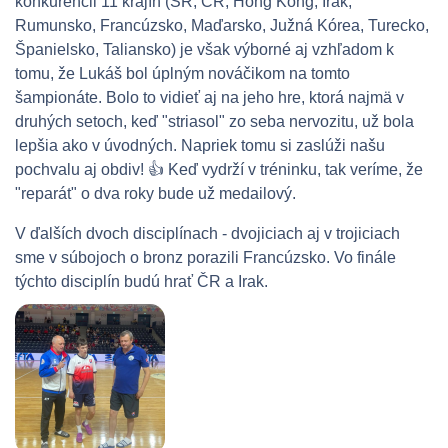
konkurencii 11 krajín (SR, ČR, Hong Kong, Irak, 
Rumunsko, Francúzsko, Maďarsko, Južná Kórea, Turecko, 
Španielsko, Taliansko) je však výborné aj vzhľadom k 
tomu, že Lukáš bol úplným nováčikom na tomto 
šampionáte. Bolo to vidieť aj na jeho hre, ktorá najmä v 
druhých setoch, keď "striasol" zo seba nervozitu, už bola 
lepšia ako v úvodných. Napriek tomu si zaslúži našu 
pochvalu aj obdiv! 
👍 Keď vydrží v tréninku, tak veríme, že
"reparát" o dva roky bude už medailový.
V ďalších dvoch disciplínach - dvojiciach aj v trojiciach
sme v súbojoch o bronz porazili Francúzsko. Vo finále
týchto disciplín budú hrať ČR a Irak.