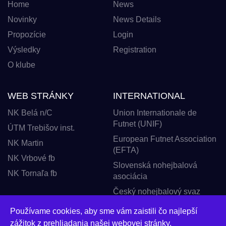
Home
News
Novinky
News Details
Propozície
Login
Výsledky
Registration
O klube
WEB STRÁNKY
INTERNATIONAL
NK Belá n/C
Union Internationale de
Futnet (UNIF)
ÚTM Trebišov inst.
European Futnet Association
NK Martin
(EFTA)
NK Vrbové fb
Slovenská nohejbalová
NK Tornaľa fb
asociácia
Český nohejbalový svaz
FUTNET ROMANIA
Používame cookies, aby sme vám zaistili čo najlepší
zážitok z prehliadania našej webovej stránky.