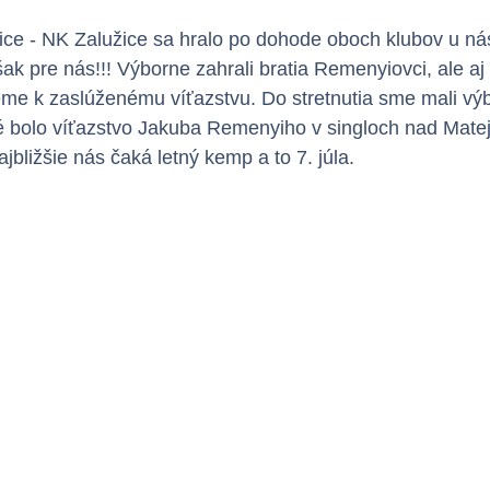
šice - NK Zalužice sa hralo po dohode oboch klubov u nás
ak pre nás!!! Výborne zahrali bratia Remenyiovci, ale aj 
jeme k zaslúženému víťazstvu. Do stretnutia sme mali vý
é bolo víťazstvo Jakuba Remenyiho v singloch nad Mate
ajbližšie nás čaká letný kemp a to 7. júla.