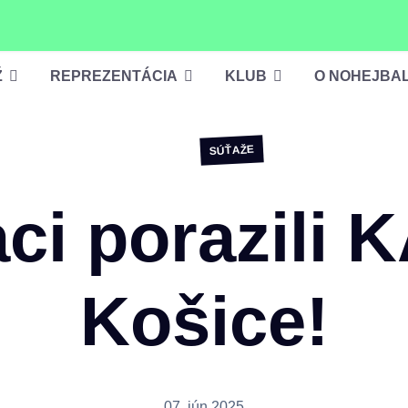
Ž
REPREZENTÁCIA
KLUB
O NOHEJBA
SÚŤAŽE
aci porazili 
Košice!
07. jún 2025