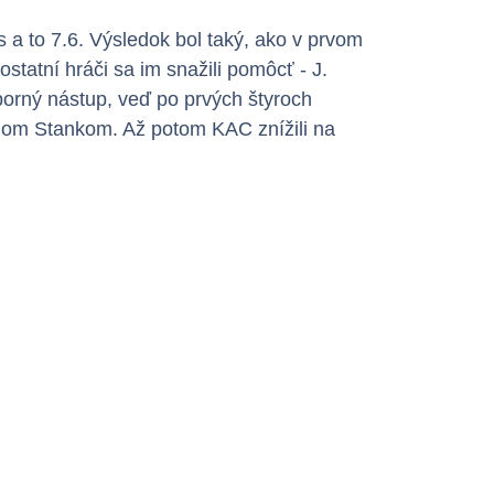
 a to 7.6. Výsledok bol taký, ako v prvom
ostatní hráči sa im snažili pomôcť - J.
borný nástup, veď po prvých štyroch
jom Stankom. Až potom KAC znížili na