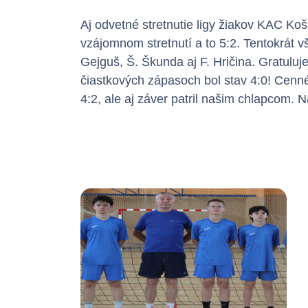
Aj odvetné stretnutie ligy žiakov KAC Ko
vzájomnom stretnutí a to 5:2. Tentokrát vš
Gejguš, Š. Škunda aj F. Hričina. Gratulu
čiastkových zápasoch bol stav 4:0! Cenn
4:2, ale aj záver patril našim chlapcom. N