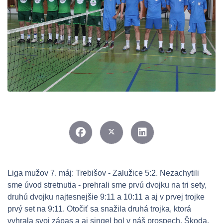
Liga mužov 7. máj: Trebišov - Zalužice 5:2. Nezachytili
sme úvod stretnutia - prehrali sme prvú dvojku na tri sety,
druhú dvojku najtesnejšie 9:11 a 10:11 a aj v prvej trojke
prvý set na 9:11. Otočiť sa snažila druhá trojka, ktorá
vyhrala svoj zápas a aj singel bol v náš prospech. Škoda,