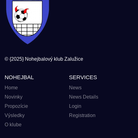
© {2025} Nohejbalový klub Zalužice
NOHEJBAL
SERVICES
Home
News
Novinky
News Details
Propozície
Login
Výsledky
Registration
O klube