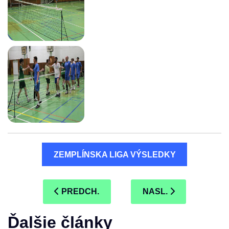
ZEMPLÍNSKA LIGA VÝSLEDKY
PREDCHÁDZAJÚCI ČLÁNOK: NAJTESNEJŠIA
NASLEDUJÚCI ČLÁN
PREDCH.
NASL.
Ďalšie články