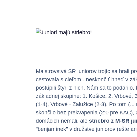
Majstrovstvá SR juniorov trojíc sa hrali 
cestovala s cieľom - neskončiť hneď v zák
postúpili štyri z nich. Nám sa to podarilo
základnej skupine: 1. Košice, 2. Vrbové, 
(1-4), Vrbové - Zalužice (2-3). Po tom (.
skončilo bez prekvapenia (2:0 pre KAC), a
domácich nemali, ale
striebro z M-SR ju
"benjamínek" v družstve juniorov (ešte an