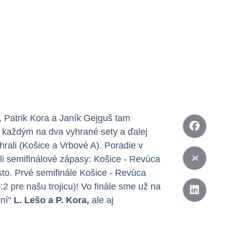
o, Patrik Kora a Janík Gejguš tam
 s každým na dva vyhrané sety a ďalej
hrali (Košice a Vrbové A). Poradie v
ali semifinálové zápasy: Košice - Revúca
esto. Prvé semifinále Košice - Revúca
2 pre našu trojicu)! Vo finále sme už na
ení"
L. Lešo a P. Kora,
ale aj