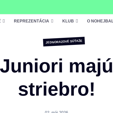
Ž
REPREZENTÁCIA
KLUB
O NOHEJBA
JEDNORAZOVÉ SÚŤAŽE
Juniori maj
striebro!
02. máj 2026