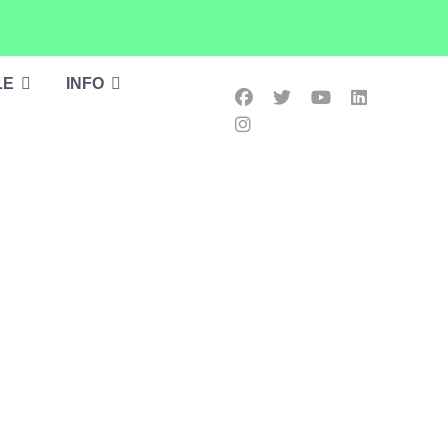
LE
INFO
ú