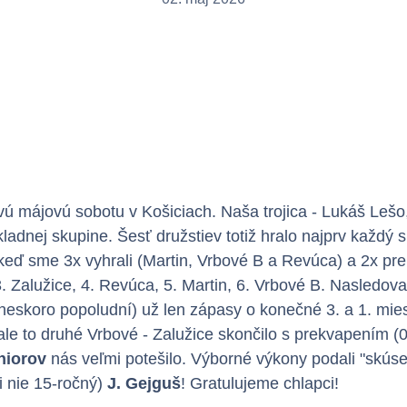
prvú májovú sobotu v Košiciach. Naša trojica - Lukáš Leš
ladnej skupine. Šesť družstiev totiž hralo najprv každý
, keď sme 3x vyhrali (Martin, Vrbové B a Revúca) a 2x pre
3. Zalužice, 4. Revúca, 5. Martin, 6. Vrbové B. Nasledov
.. neskoro popoludní) už len zápasy o konečné 3. a 1. mi
le to druhé Vrbové - Zalužice skončilo s prekvapením (0:
niorov
nás veľmi potešilo. Výborné výkony podali "skús
i nie 15-ročný)
J. Gejguš
! Gratulujeme chlapci!