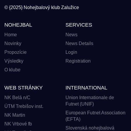
© {2025} Nohejbalový klub Zalužice
NOHEJBAL
SERVICES
Home
News
Novinky
News Details
Propozície
Login
Výsledky
Registration
O klube
WEB STRÁNKY
INTERNATIONAL
NK Belá n/C
Union Internationale de
Futnet (UNIF)
ÚTM Trebišov inst.
European Futnet Association
NK Martin
(EFTA)
NK Vrbové fb
Slovenská nohejbalová