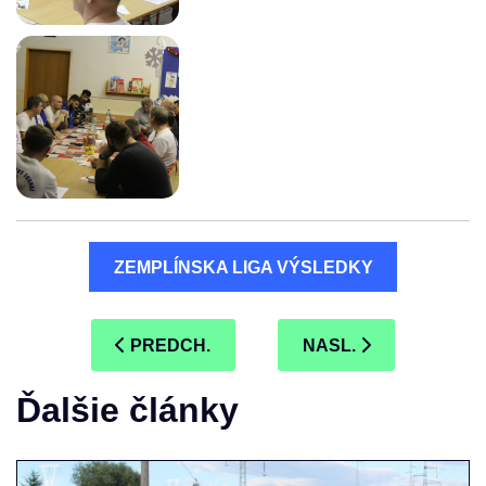
ZEMPLÍNSKA LIGA VÝSLEDKY
PREDCHÁDZAJÚCI ČLÁNOK: VEĽKONOČNÝ
NASLEDUJÚCI ČLÁNO
PREDCH.
NASL.
Ďalšie články