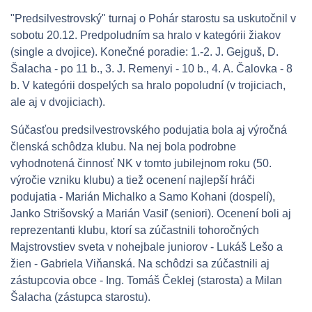
"Predsilvestrovský" turnaj o Pohár starostu sa uskutočnil v
sobotu 20.12. Predpoludním sa hralo v kategórii žiakov
(single a dvojice). Konečné poradie: 1.-2. J. Gejguš, D.
Šalacha - po 11 b., 3. J. Remenyi - 10 b., 4. A. Čalovka - 8
b. V kategórii dospelých sa hralo popoludní (v trojiciach,
ale aj v dvojiciach).
Súčasťou predsilvestrovského podujatia bola aj výročná
členská schôdza klubu. Na nej bola podrobne
vyhodnotená činnosť NK v tomto jubilejnom roku (50.
výročie vzniku klubu) a tiež ocenení najlepší hráči
podujatia - Marián Michalko a Samo Kohani (dospelí),
Janko Strišovský a Marián Vasiľ (seniori). Ocenení boli aj
reprezentanti klubu, ktorí sa zúčastnili tohoročných
Majstrovstiev sveta v nohejbale juniorov - Lukáš Lešo a
žien - Gabriela Viňanská. Na schôdzi sa zúčastnili aj
zástupcovia obce - Ing. Tomáš Čeklej (starosta) a Milan
Šalacha (zástupca starostu).